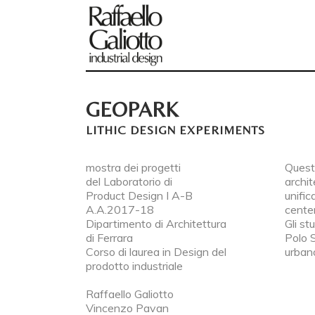
GEOPARK
LITHIC DESIGN EXPERIMENTS
mostra dei progetti
Quest’
del Laboratorio di
archit
Product Design I A-B
unifi
A.A.2017-18
center
Dipartimento di Architettura
Gli st
di Ferrara
Polo S
Corso di laurea in Design del
urban
prodotto industriale
Raffaello Galiotto
Vincenzo Pavan