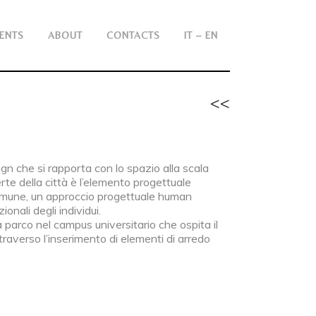
ENTS
ABOUT
CONTACTS
IT – EN
<<
gn che si rapporta con lo spazio alla scala
rte della città è l’elemento progettuale
comune, un approccio progettuale human
onali degli individui.
 a parco nel campus universitario che ospita il
traverso l’inserimento di elementi di arredo