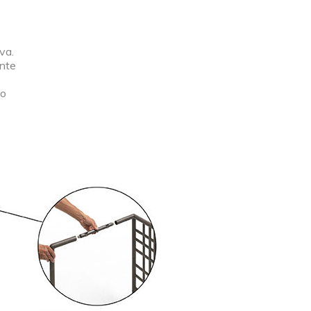
va.
ante
to