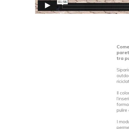
Come 
paret
tra p
Sipari
outdo
ricicla
Il col
l’inse
forma 
pulire
I modu
permet