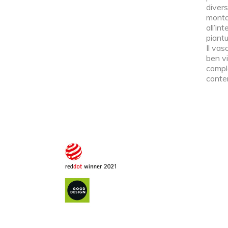
divers
montag
all’in
piant
Il vas
ben vi
compl
conte