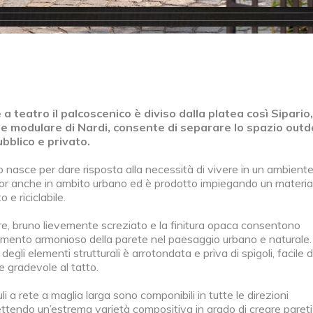
a teatro il palcoscenico è diviso dalla platea così Sipario,
e modulare di Nardi, consente di separare lo spazio outd
ubblico e privato.
o nasce per dare risposta alla necessità di vivere in un ambient
or anche in ambito urbano ed è prodotto impiegando un materia
to e riciclabile.
ore, bruno lievemente screziato e la finitura opaca consentono
rimento armonioso della parete nel paesaggio urbano e naturale.
degli elementi strutturali è arrotondata e priva di spigoli, facile 
 e gradevole al tatto.
li a rete a maglia larga sono componibili in tutte le direzioni
tendo un’estrema varietà compositiva in grado di creare pareti