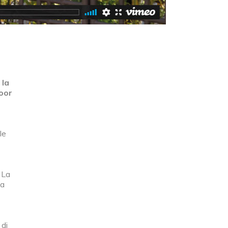
 la
oor
e
le
 La
da
 di