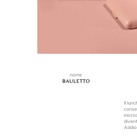
nome
BAULETTO
Il lun
conser
microo
divent
Addio 